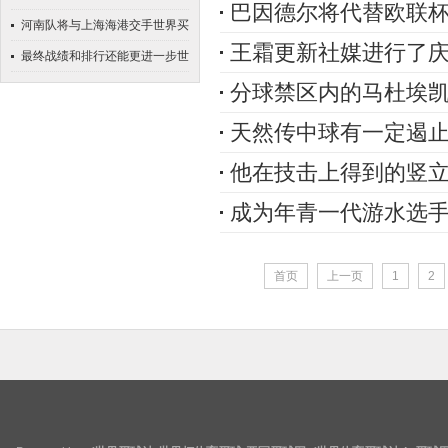
巴因德尔将代替欧联
球大数据可视化分析平台世界买
河南队将与上海海港交手世界买
王霜更新社媒进行了
球站体育信息
球站体育信息
最终战绩和排行还能更进一步世
界买球站体育信息
分球禁区内的马杜埃
天然传中球有一定遏
他在技击上得到的竖
成为年青一代游水选
首页
上一页
1
2