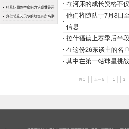
在河床的成长资格不
界买球站体育信息
约旦队固然举座实力较强世界买
他们将随队于7月3日
球站体育信息
拜仁总监艾贝尔的地位有所高潮
世界买球站体育信息
信息
拉什福德上赛季后半
在这份26东谈主的名
其中在第一站球星挑
首页
上一页
1
2